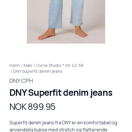
Hjem
/
Klær
/
Curve Studio * str 42-58
/
DNY Superfit denim jeans
DNY CPH
DNY Superfit denim jeans
NOK 899.95
Produktdetaljer
Description
Superfit denim jeans fra DNY er en komfortabel og
anvendelig bukse med stretch og flatterende