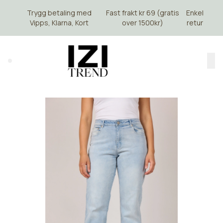
Skip to main content
Trygg betaling med
Fast frakt kr 69 (gratis
Enkel
Vipps, Klarna, Kort
over 1500kr)
retur
Search (⌘K)