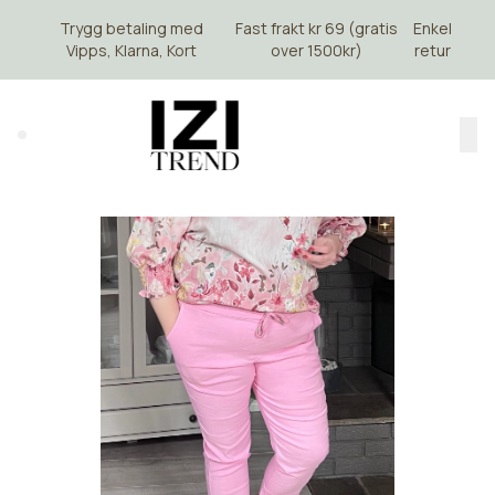
Skip to main content
Trygg betaling med
Fast frakt kr 69 (gratis
Enkel
Vipps, Klarna, Kort
over 1500kr)
retur
Search (⌘K)