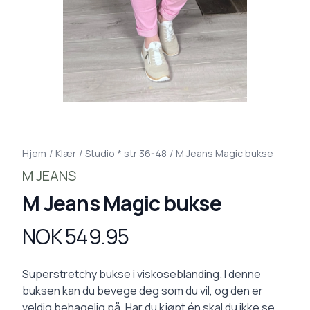
Hjem
/
Klær
/
Studio * str 36-48
/
M Jeans Magic bukse
M JEANS
M Jeans Magic bukse
NOK 549.95
Produktdetaljer
Description
Superstretchy bukse i viskoseblanding. I denne
buksen kan du bevege deg som du vil, og den er
veldig behagelig på. Har du kjøpt én skal du ikke se