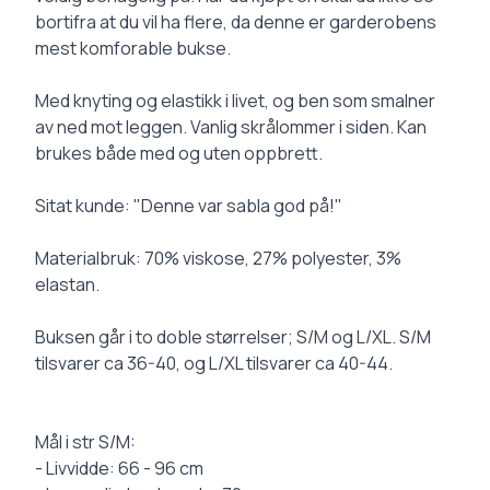
bortifra at du vil ha flere, da denne er garderobens
mest komforable bukse.
Med knyting og elastikk i livet, og ben som smalner
av ned mot leggen. Vanlig skrålommer i siden. Kan
brukes både med og uten oppbrett.
Sitat kunde: "Denne var sabla god på!"
Materialbruk: 70% viskose, 27% polyester, 3%
elastan.
Buksen går i to doble størrelser; S/M og L/XL. S/M
tilsvarer ca 36-40, og L/XL tilsvarer ca 40-44.
Mål i str S/M:
- Livvidde: 66 - 96 cm