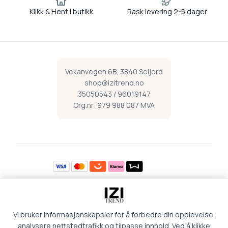
Klikk & Hent i butikk
Rask levering 2-5 dager
Vekanvegen 6B, 3840 Seljord
shop@izitrend.no
35050543 / 96019147
Org.nr: 979 988 087 MVA
Åpningstider
Vi bruker informasjonskapsler for å forbedre din opplevelse,
Mandag 09:00-16:30
Torsdag 09:00-18:00
Tirsdag 09:00-16:30
Fredag 09:00-16:30
analysere nettstedtrafikk og tilpasse innhold. Ved å klikke