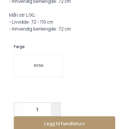
- Innvendig benlengde: 72 cm
Mål i str L/XL:
- Livvidde: 72 - 110 cm
- Innvendig benlengde: 72 cm
Farge
Velg en Farge
ROSA
Decrease
Increase
Legg til handlekurv