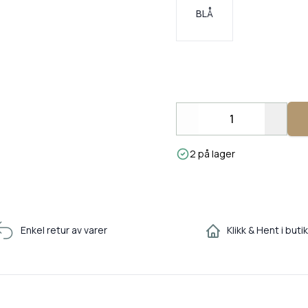
BLÅ
Decrease
Incre
2 på lager
Enkel retur av varer
Klikk & Hent i buti