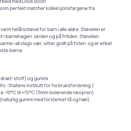
arbeid med Dock Boot!
l som perfekt matcher kolleksjonsfargene fra
arm helårsstøvel for barn i alle aldre. Støvelen er
et i barnehagen, skolen og på fritiden. Støvelen
arme i all slags vær, sitter godt på foten, og er enkel
inste barna.
.
rdrakt-stoff) og gummi.
fo -Statens institutt for forbruksforskning.)
fra -10°C til +15°C (5mm isolerende neopren)
 (naturlig gummi med forsterket tå og hæl).