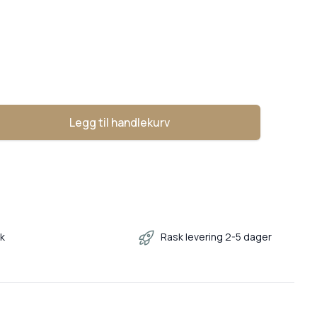
Legg til handlekurv
ase
kk
Rask levering 2-5 dager