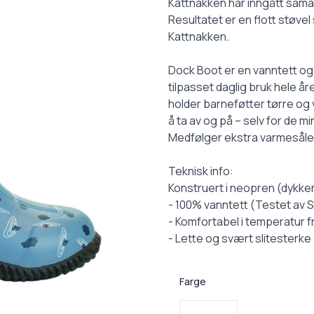
Description
Kattnakken har inngått sam
Resultatet er en flott støve
Kattnakken.
Dock Boot er en vanntett og v
tilpasset daglig bruk hele år
holder barneføtter tørre og v
å ta av og på – selv for de m
Medfølger ekstra varmesåle
Teknisk info:
Konstruert i neopren (dykke
- 100% vanntett (Testet av Si
- Komfortabel i temperatur 
- Lette og svært slitesterke
Farge
Velg en Farge