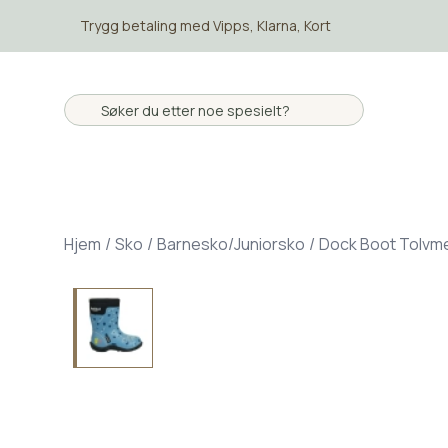
Skip to main content
Trygg betaling med Vipps, Klarna, Kort
Hjem
/
Sko
/
Barnesko/Juniorsko
/
Dock Boot Tolvm