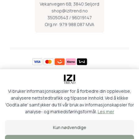
Vekanvegen 6B, 3840 Seljord
shop@izitrend.no
35050543 / 96019147
Org.nr: 979 988 087 MVA
Åpningstider
Vi bruker informasjonskapsler for å forbedre din opplevelse,
Mandag 09:00-16:30
Torsdag 09:00-18:00
Tirsdag 09:00-16:30
Fredag 09:00-16:30
analysere nettstedtrafikk og tilpasse innhold. Ved å klikke
Onsdag 09:00-16:30
Lørdag 09:00-15:00
'Godta alle' samtykker du til vår bruk av informasjonskapsler for
analyse- og markedsføringsformål.
Les mer
Retur og kjøpsbetingelser
Personvern
Kun nødvendige
Logg inn