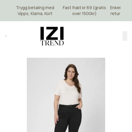
Skip to main content
Trygg betaling med
Fast frakt kr 69 (gratis
Enkel
Vipps, Klarna, Kort
over 1500kr)
retur
Search (⌘K)