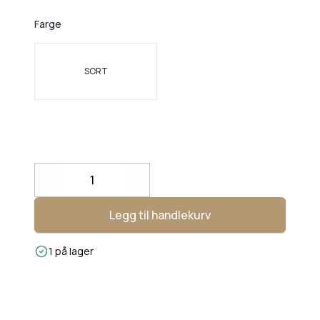
Farge
Velg en Farge
SORT
Decrease
Increase
Legg til handlekurv
1 på lager