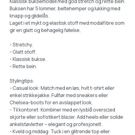
Description
Klassisk buksemodell med god stretch og rette bein.
Buksen har 5 lommer, beltehemper og lukking med
knapp og glidelås.
Laget i et mykt og elastisk stoff med modalfibre som
gir en glatt og behagelig følelse.
- Stretchy.
- Glatt stoff.
- Klassisk bukse.
- Rette bein.
Stylingtips:
- Casual look: Match med en løs, hvit t-shirt eller
enkel strikkejakke. Fullfør med sneakers eller
Chelsea-boots for en avslappet look.
- Til kontoret: Kombiner med en lysblå oversized
skjorte eller sofistikert blazer. Add heels eller solide
ankelstøvletter – elegant og profesjonelt.
- Kveld og middag: Tuck i en glitrende top eller