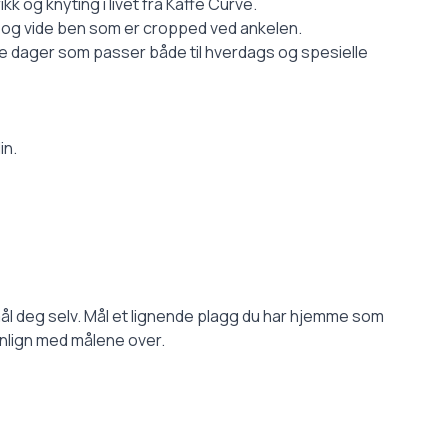
 og knyting i livet fra Kaffe Curve.
 og vide ben som er cropped ved ankelen.
e dager som passer både til hverdags og spesielle
in.
ål deg selv. Mål et lignende plagg du har hjemme som
lign med målene over.