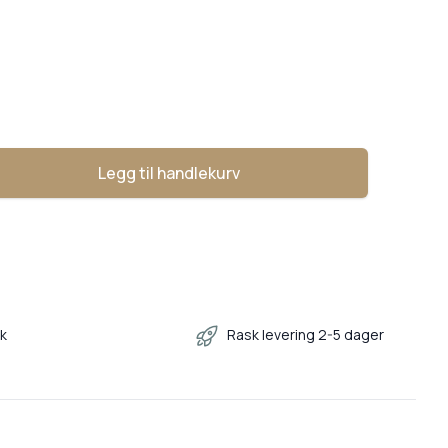
Legg til handlekurv
ase
kk
Rask levering 2-5 dager