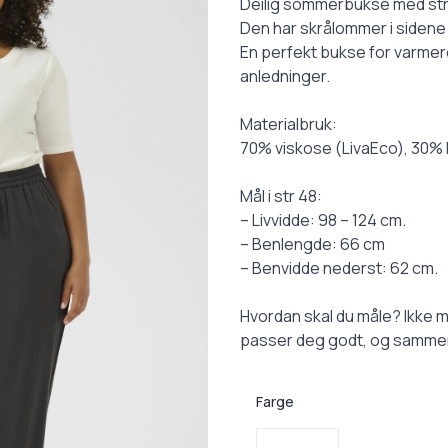
Description
Deilig sommerbukse med strikk
Den har skrålommer i sidene
En perfekt bukse for varmer
anledninger.
Materialbruk:
70% viskose (LivaEco), 30% l
Mål i str 48:
– Livvidde: 98 – 124 cm.
– Benlengde: 66 cm
– Benvidde nederst: 62 cm.
Hvordan skal du måle? Ikke m
passer deg godt, og sammen
Farge
Velg en Farge