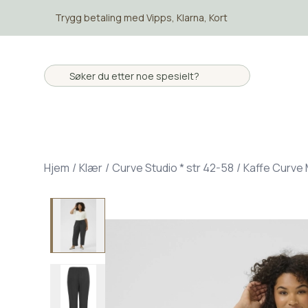
Skip to main content
Trygg betaling med Vipps, Klarna, Kort
Hjem
/
Klær
/
Curve Studio * str 42-58
/
Kaffe Curve M