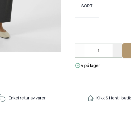
SORT
Decrease
Incre
4 på lager
Enkel retur av varer
Klikk & Hent i buti