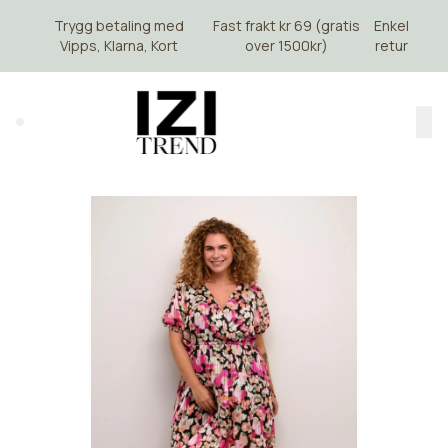
Skip to main content
Trygg betaling med
Fast frakt kr 69 (gratis
Enkel
Vipps, Klarna, Kort
over 1500kr)
retur
Search (⌘K)