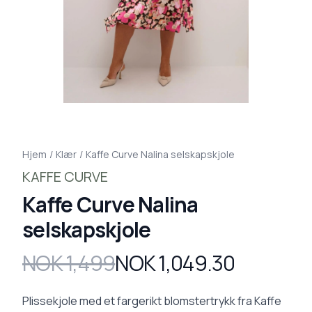
Hjem
/
Klær
/
Kaffe Curve Nalina selskapskjole
KAFFE CURVE
Kaffe Curve Nalina
selskapskjole
NOK 1,499
NOK 1,049.30
Produktdetaljer
Description
Plissekjole med et fargerikt blomstertrykk fra Kaffe