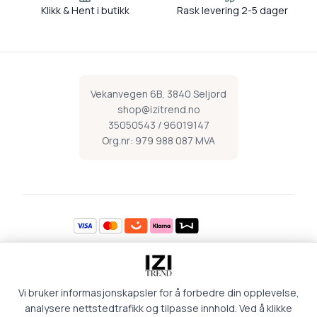
Klikk & Hent i butikk
Rask levering 2-5 dager
Vekanvegen 6B, 3840 Seljord
shop@izitrend.no
35050543 / 96019147
Org.nr: 979 988 087 MVA
Åpningstider
Vi bruker informasjonskapsler for å forbedre din opplevelse,
Mandag 09:00-16:30
Torsdag 09:00-18:00
Tirsdag 09:00-16:30
Fredag 09:00-16:30
analysere nettstedtrafikk og tilpasse innhold. Ved å klikke
Onsdag 09:00-16:30
Lørdag 09:00-15:00