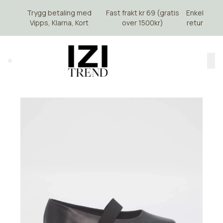
Skip to main content
Trygg betaling med
Fast frakt kr 69 (gratis
Enkel
Vipps, Klarna, Kort
over 1500kr)
retur
Search (⌘K)