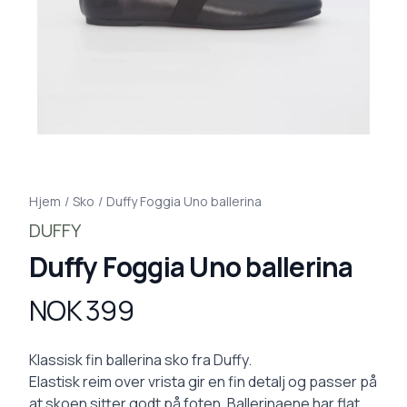
Hjem
/
Sko
/
Duffy Foggia Uno ballerina
DUFFY
Duffy Foggia Uno ballerina
NOK 399
Produktdetaljer
Description
Klassisk fin ballerina sko fra Duffy.
Elastisk reim over vrista gir en fin detalj og passer på
at skoen sitter godt på foten. Ballerinaene har flat