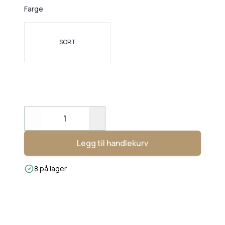
Farge
Velg en Farge
SORT
Decrease
Increase
Legg til handlekurv
8 på lager