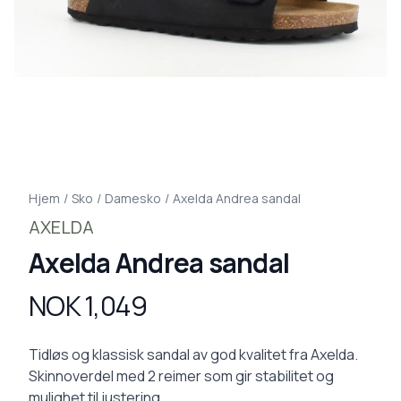
Hjem
/
Sko
/
Damesko
/
Axelda Andrea sandal
AXELDA
Axelda Andrea sandal
NOK 1,049
Produktdetaljer
Description
Tidløs og klassisk sandal av god kvalitet fra Axelda.
Skinnoverdel med 2 reimer som gir stabilitet og
mulighet til justering.