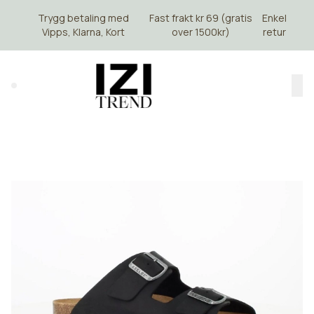
Skip to main content
Trygg betaling med
Fast frakt kr 69 (gratis
Enkel
Vipps, Klarna, Kort
over 1500kr)
retur
Search (⌘K)