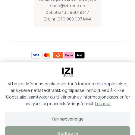
shop@izitrend.no
35050543 / 96019147
Org.nr: 979 988 087 MVA
Åpningstider
Vi bruker informasjonskapsler for å forbedre din opplevelse,
Mandag 09:00-16:30
Torsdag 09:00-18:00
Tirsdag 09:00-16:30
Fredag 09:00-16:30
analysere nettstedtrafikk og tilpasse innhold. Ved å klikke
Onsdag 09:00-16:30
Lørdag 09:00-15:00
'Godta alle' samtykker du til vår bruk av informasjonskapsler for
analyse- og markedsføringsformål.
Les mer
Retur og kjøpsbetingelser
Personvern
Kun nødvendige
Logg inn
Godta alle