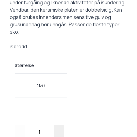
under turgåing og liknende aktiviteter på isunderlag.
Vendbar, den keramiske platen er dobbelsidig. Kan
også brukes innendørs men sensitive gulv og
grusunderlag bør unngås. Passer de fleste typer
sko.
isbrodd
Størrelse
Velg en Størrelse
41:47
Decrease
Increase