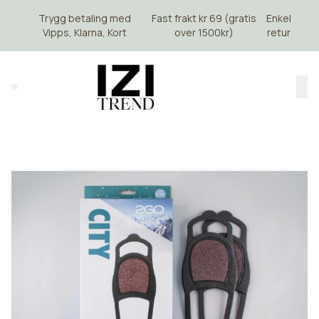
Skip to main content
Trygg betaling med
Fast frakt kr 69 (gratis
Enkel
Vipps, Klarna, Kort
over 1500kr)
retur
Search (⌘K)