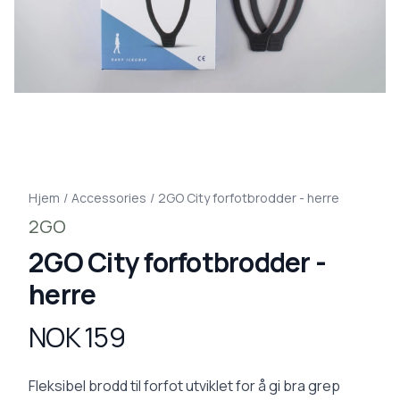
Hjem
/
Accessories
/
2GO City forfotbrodder - herre
2GO
2GO City forfotbrodder -
herre
NOK 159
Produktdetaljer
Description
Fleksibel brodd til forfot utviklet for å gi bra grep