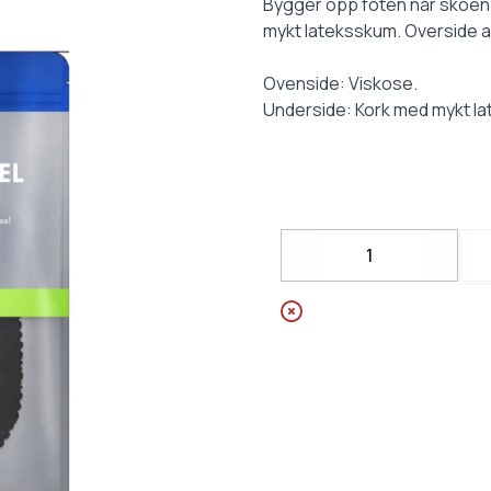
Description
Bygger opp foten når skoen 
mykt lateksskum. Overside a
Ovenside: Viskose.
Underside: Kork med mykt l
Decrease
Incre