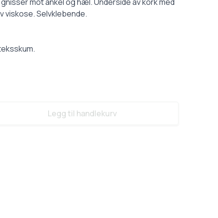
gnisser mot ankel og hæl. Underside av kork med
v viskose. Selvklebende.
ateksskum.
Legg til handlekurv
ase