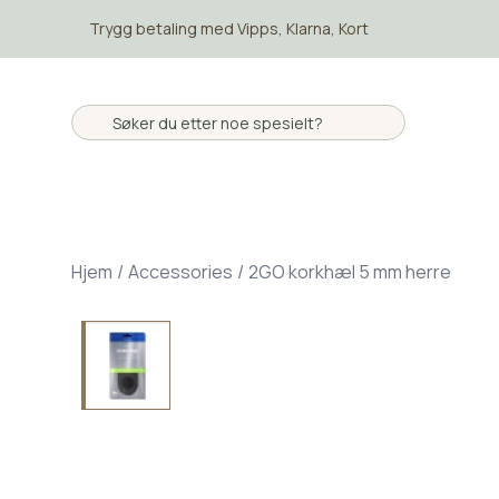
Skip to main content
Trygg betaling med Vipps, Klarna, Kort
Hjem
/
Accessories
/
2GO korkhæl 5 mm herre