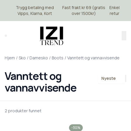
Skip to main content
Trygg betaling med
Fast frakt kr 69 (gratis
Enkel
Vipps, Klarna, Kort
over 1500kr)
retur
Search (⌘K)
Hjem
/
Sko
/
Damesko
/
Boots
/
Vanntett og vannavvisende
Vanntett og
Nyeste
vannavvisende
2 produkter funnet
-30%