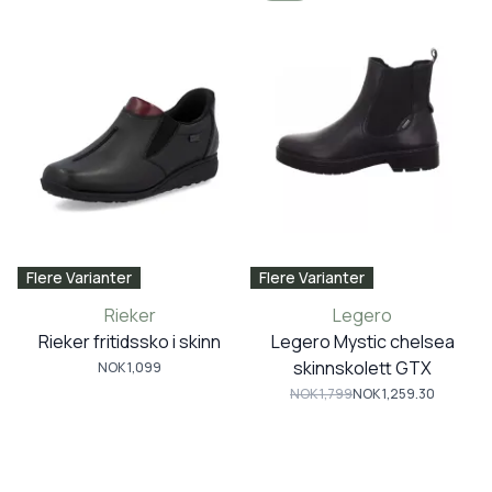
Flere Varianter
Flere Varianter
Rieker
Legero
Rieker fritidssko i skinn
Legero Mystic chelsea
skinnskolett GTX
NOK 1,099
NOK 1,799
NOK 1,259.30