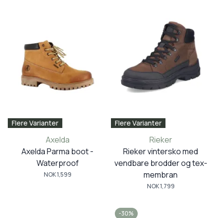
Flere Varianter
Flere Varianter
Axelda
Rieker
Axelda Parma boot -
Rieker vintersko med
Waterproof
vendbare brodder og tex-
membran
NOK 1,599
NOK 1,799
-30%