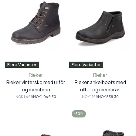
Flere Varianter
Flere Varianter
Rieker
Rieker
Rieker vintersko med ullfôr
Rieker ankelboots med
og membran
ullfôr og membran
NOK 1,499
NOK 1,049.30
NOK 1,199
NOK 839.30
-50%