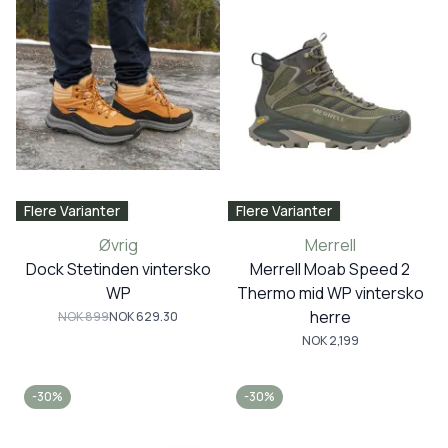
Flere Varianter
Flere Varianter
Øvrig
Merrell
Dock Stetinden vintersko
Merrell Moab Speed 2
WP
Thermo mid WP vintersko
herre
NOK 899
NOK 629.30
NOK 2,199
-30%
-30%