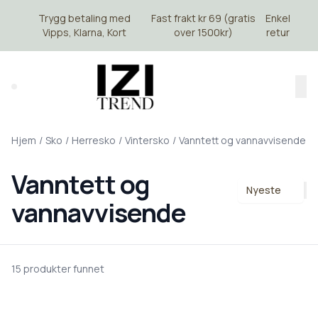
Skip to main content
Trygg betaling med
Fast frakt kr 69 (gratis
Enkel
Vipps, Klarna, Kort
over 1500kr)
retur
Search (⌘K)
Hjem
/
Sko
/
Herresko
/
Vintersko
/
Vanntett og vannavvisende
Vanntett og
Nyeste
vannavvisende
15 produkter funnet