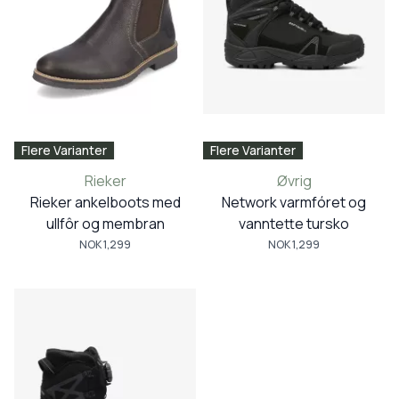
Flere Varianter
Flere Varianter
Rieker
Øvrig
Rieker ankelboots med
Network varmfóret og
ullfôr og membran
vanntette tursko
NOK 1,299
NOK 1,299