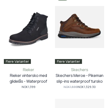
Flere Varianter
Flere Varianter
Rieker
Skechers
Rieker vintersko med
Skechers Meroe - Pikeman
glidelås - Waterproof
slip-ins waterproof tursko
NOK 1,399
NOK 1,899
NOK 1,329.30