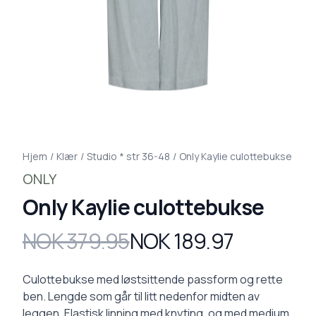
Hjem
/
Klær
/
Studio * str 36-48
/
Only Kaylie culottebukse
ONLY
Only Kaylie culottebukse
NOK 379.95
NOK 189.97
Produktdetaljer
Description
Culottebukse med løstsittende passform og rette
ben. Lengde som går til litt nedenfor midten av
leggen. Elastisk linning med knyting, og med medium