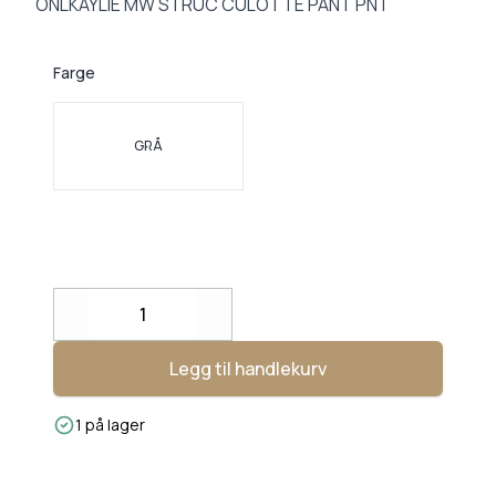
ONLKAYLIE MW STRUC CULOTTE PANT PNT
Farge
Velg en Farge
GRÅ
Decrease
Increase
Legg til handlekurv
1 på lager