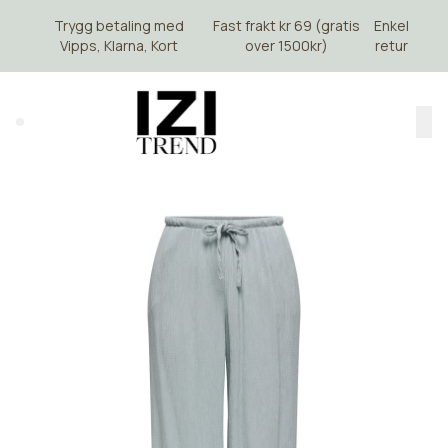
Skip to main content
Trygg betaling med
Fast frakt kr 69 (gratis
Enkel
Vipps, Klarna, Kort
over 1500kr)
retur
Search (⌘K)