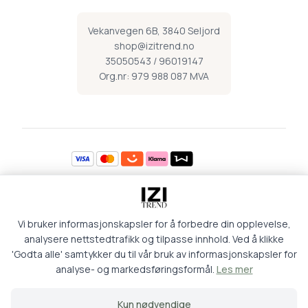
Vekanvegen 6B, 3840 Seljord
shop@izitrend.no
35050543 / 96019147
Org.nr: 979 988 087 MVA
Åpningstider
Vi bruker informasjonskapsler for å forbedre din opplevelse,
Mandag 09:00-16:30
Torsdag 09:00-18:00
Tirsdag 09:00-16:30
Fredag 09:00-16:30
analysere nettstedtrafikk og tilpasse innhold. Ved å klikke
Onsdag 09:00-16:30
Lørdag 09:00-15:00
'Godta alle' samtykker du til vår bruk av informasjonskapsler for
analyse- og markedsføringsformål.
Les mer
Retur og kjøpsbetingelser
Personvern
Kun nødvendige