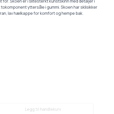
 fôr. Skoen er i slitesterkt kunstskinn med detaljer i
t tokomponent yttersåle i gummi. Skoen har sklisikker
an, lav hælkappe for komfort og hempe bak.
Legg til handlekurv
ase