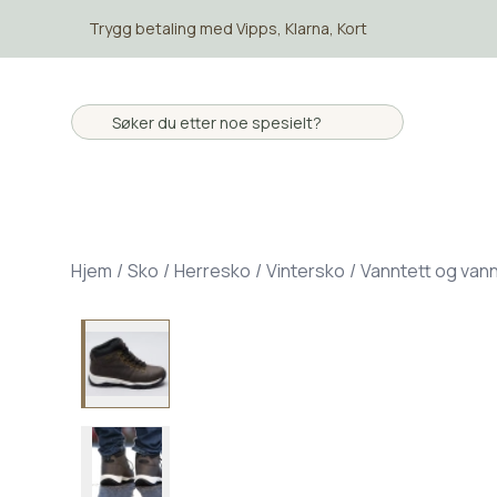
Skip to main content
Trygg betaling med Vipps, Klarna, Kort
Hjem
/
Sko
/
Herresko
/
Vintersko
/
Vanntett og van