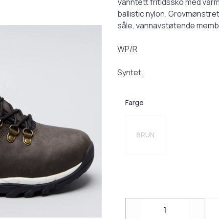
Description
Vanntett fritidssko med varmt
ballistic nylon. Grovmønstre
såle, vannavstøtende membr
WP/R
Syntet.
Farge
Velg en Farge
BRUN
Decrease
Incre